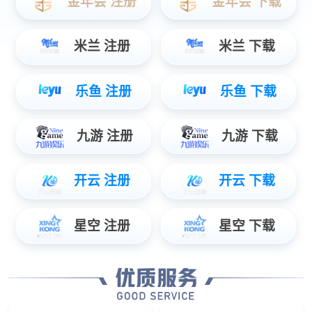
设备吊装
银行搬迁
学校搬迁
医院搬迁
实验室搬迁
政府搬家