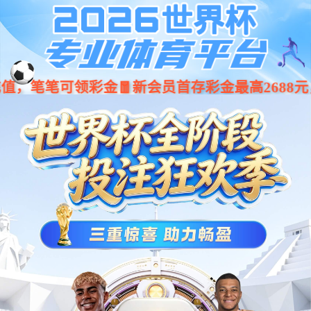
BB-GAMING|BB电子试玩-最佳电子游艺平台
您好，欢迎访问省心搬家有限公司官网！
13714876886
网站BB-
公司介绍
服务范围
车辆展示
包材商城
GAMING
搬家新闻
搬家案例
搬家知识
搬家价格
联系我们