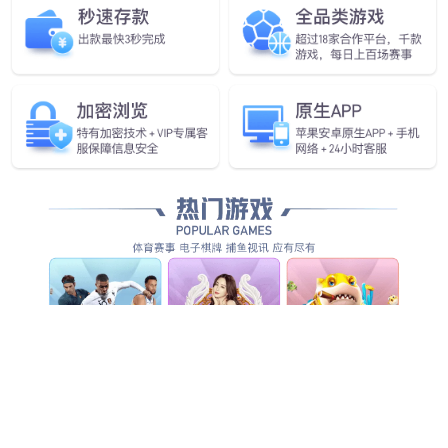
国际搬家
别墅搬家
长途搬家迁厂
拆装空调
拆装家具