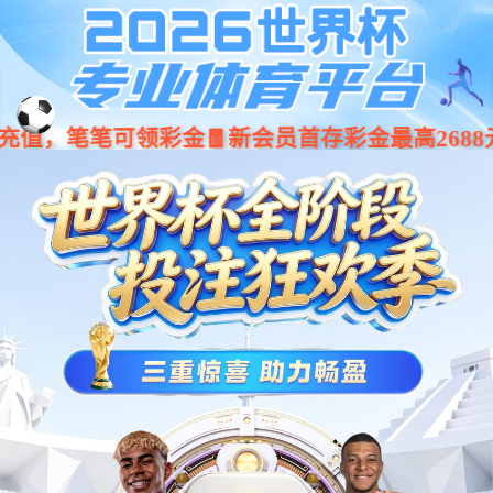
BB-GAMING|BB电子试玩-最佳电子游艺平台
您好，欢迎访问省心搬家有限公司官网！
13714876886
网站BB-
公司介绍
服务范围
车辆展示
包材商城
GAMING
搬家新闻
搬家案例
搬家知识
搬家价格
联系我们