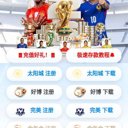
服务范围
当前位置：
BB-GAMING
>
服务范围
> 正文
设备吊装
[ 发布日期：2019-01-23 ] 来源:广州搬家公司
【打印此文】
【关闭窗口】
中兴通讯是省心搬迁公司的10年优质吊装合作伙伴
省心搬迁的吊装工程师，均有10年以上的从业经验，特别在精密设备的
吊装和重型设备的吊装上的技术把控、风险把控非常专业。
省心搬迁与很多优秀的企业建立长期的合作关系，如：三星电子、中兴
通讯、景旺电子、东江控股、飞荣达股份、大疆科技、艾默生等等
吊装流程：现场勘察、数据调研、策划设计、吊装方案、组织施工、安
全保障、吊装验收等