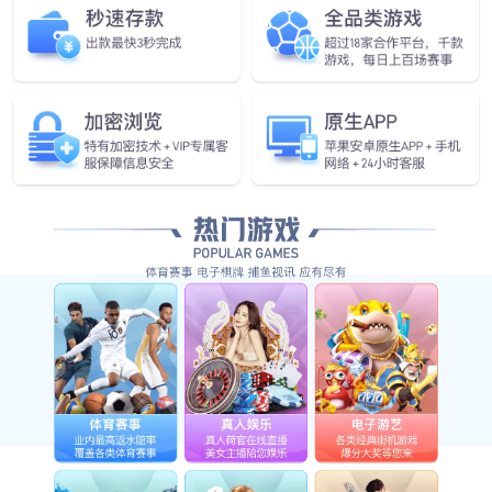
13714876886
Copyright (C) 2002-2026
广州省心搬家有限公司
All rights
reserved.
广州省心搬家公司电话：
13714876886
官方网址：https://www.szktwx9.com
总部地址：广州市番禺区钟村街竹园一街6号1楼N279房
服务区域：广州、深圳、东莞、佛山、惠州、肇庆、清远、江
门、珠海、中山等地。